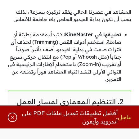
المشاهد في عصرنا الحالي يفقد تركيزه بسرعة، لذلك
يجب أن تكون بداية الفيديو الخاص بك خاطفة للأنفاس.
تطبيقها في KineMaster:
لا تبدأ بمقدمة بطيئة أو
صامتة. استخدم أدوات القص (Trimming) لحذف أي
فترات صمت في بداية الفيديو. أضف تأثيراً صوتياً
جذاباً (مثل Whoosh أو Pop) مع انتقال حركي سريع
أو تقريب (Zoom-in) باستخدام الإطارات الرئيسية في
الثواني الأولى لتشد انتباه المشاهد فوراً وتمنعه من
التمرير.
2. التنظيم المعماري لمسار العمل
(Timeline Architecture)
أفضل تطبيقات تعديل ملفات PDF على
عاجل
أندرويد وآيفون
المونتاج العشوائي يؤدي إلى أخطاء فادحة وتأخير في