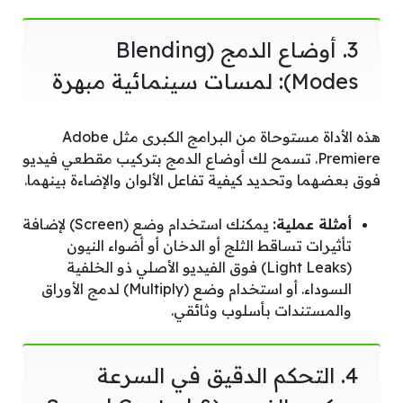
3. أوضاع الدمج (Blending
Modes): لمسات سينمائية مبهرة
هذه الأداة مستوحاة من البرامج الكبرى مثل Adobe
Premiere. تسمح لك أوضاع الدمج بتركيب مقطعي فيديو
فوق بعضهما وتحديد كيفية تفاعل الألوان والإضاءة بينهما.
أمثلة عملية:
يمكنك استخدام وضع (Screen) لإضافة
تأثيرات تساقط الثلج أو الدخان أو أضواء النيون
(Light Leaks) فوق الفيديو الأصلي ذو الخلفية
السوداء. أو استخدام وضع (Multiply) لدمج الأوراق
والمستندات بأسلوب وثائقي.
4. التحكم الدقيق في السرعة