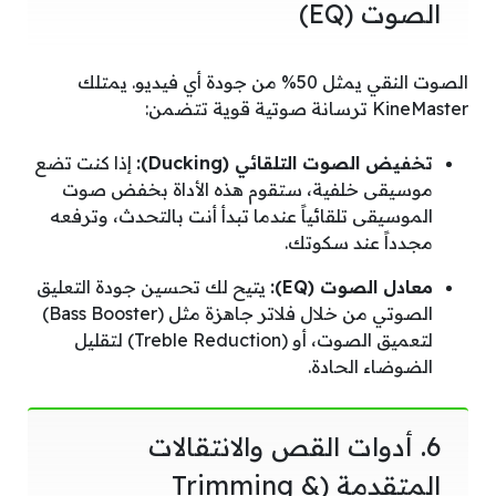
الصوت (EQ)
الصوت النقي يمثل 50% من جودة أي فيديو. يمتلك
KineMaster ترسانة صوتية قوية تتضمن:
تخفيض الصوت التلقائي (Ducking):
إذا كنت تضع
موسيقى خلفية، ستقوم هذه الأداة بخفض صوت
الموسيقى تلقائياً عندما تبدأ أنت بالتحدث، وترفعه
مجدداً عند سكوتك.
معادل الصوت (EQ):
يتيح لك تحسين جودة التعليق
الصوتي من خلال فلاتر جاهزة مثل (Bass Booster)
لتعميق الصوت، أو (Treble Reduction) لتقليل
الضوضاء الحادة.
6. أدوات القص والانتقالات
المتقدمة (Trimming &