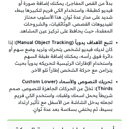
بدلاً من القص المفاجئ، يمكنك إضافة صورة أو
فيديو كطبقة، واستخدام الكي فريم لتكبيرها ببطء
شديد على مدار عدة ثوانٍ. هذا الأسلوب ممتاز
لفيديوهات القصص، الوثائقيات، والشروحات
المعقدة، حيث يحافظ على تركيز عين المشاهد.
تتبع الأهداف يدوياً (Manual Object Tracking):
إذا
كان لديك فيديو لشخص يتحرك وتريد وضع سهم أو
دائرة فوق رأسه، يمكنك إضافة طبقة السهم
واستخدام الإطارات الرئيسية لتحريكه يدوياً بحيث
يتزامن مع حركة الشخص إطاراً تلو الآخر.
تحريك النصوص والأسماء (Custom Lower
Thirds):
تخلَّ عن الحركات الجاهزة للنصوص. صمم
شريطاً يحمل اسمك ولقبك، واستخدم الكي فريم
لجعله يدخل الشاشة من الأسفل مع تأثير ارتداد
بسيط، ثم يختفي بسلاسة بعد عدة ثوانٍ.