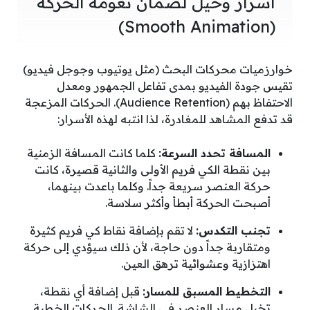
أسرار وحيل لضمان نعومة الحركة
(Smooth Animation)
خوارزميات محركات البحث (مثل يوتيوب وجوجل فيديو)
تقيس جودة الفيديو بمدى تفاعل الجمهور ومعدل
الاحتفاظ بهم (Audience Retention). الحركات المزعجة
قد تدفع المشاهد للمغادرة، لذا انتبه لهذه الأسرار:
المسافة تحدد السرعة:
كلما كانت المسافة الزمنية
بين نقطة الكي فريم الأولى والثانية قصيرة، كانت
حركة العنصر سريعة جداً. وكلما باعدت بينهما،
أصبحت الحركة أبطأ وأكثر سلاسة.
تجنب التكدس:
لا تقم بإضافة نقاط كي فريم كثيرة
ومتقاربة جداً دون حاجة، لأن ذلك سيؤدي إلى حركة
اهتزازية وعشوائية ترهق العين.
التخطيط المسبق للمسار:
قبل إضافة أي نقطة،
تخيل مسار العنصر في الشاشة. الحركات الخطية